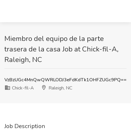
Miembro del equipo de la parte
trasera de la casa Job at Chick-fil-A,
Raleigh, NC
VzBzUGc4MnQwQWRLODJ3eFdKdTk1OHFZUGc9PQ==
Chick-fil-A
Raleigh, NC
Job Description