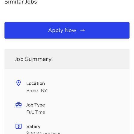
Similar Jobs
Apply Now
Job Summary
Location
Bronx, NY
Job Type
Full Time
Salary
$20.34 per hour